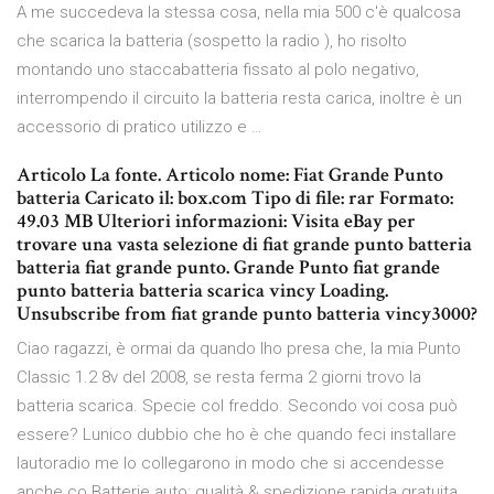
A me succedeva la stessa cosa, nella mia 500 c'è qualcosa
che scarica la batteria (sospetto la radio ), ho risolto
montando uno staccabatteria fissato al polo negativo,
interrompendo il circuito la batteria resta carica, inoltre è un
accessorio di pratico utilizzo e …
Articolo La fonte. Articolo nome: Fiat Grande Punto
batteria Caricato il: box.com Tipo di file: rar Formato:
49.03 MB Ulteriori informazioni: Visita eBay per
trovare una vasta selezione di fiat grande punto batteria
batteria fiat grande punto. Grande Punto fiat grande
punto batteria batteria scarica vincy Loading.
Unsubscribe from fiat grande punto batteria vincy3000?
Ciao ragazzi, è ormai da quando lho presa che, la mia Punto
Classic 1.2 8v del 2008, se resta ferma 2 giorni trovo la
batteria scarica. Specie col freddo. Secondo voi cosa può
essere? Lunico dubbio che ho è che quando feci installare
lautoradio me lo collegarono in modo che si accendesse
anche co Batterie auto: qualità & spedizione rapida gratuita.