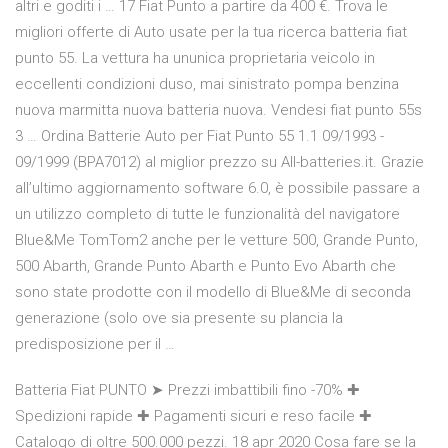
altri e goditi i … 17 Fiat Punto a partire da 400 €. Trova le
migliori offerte di Auto usate per la tua ricerca batteria fiat
punto 55. La vettura ha ununica proprietaria veicolo in
eccellenti condizioni duso, mai sinistrato pompa benzina
nuova marmitta nuova batteria nuova. Vendesi fiat punto 55s
3 … Ordina Batterie Auto per Fiat Punto 55 1.1 09/1993 -
09/1999 (BPA7012) al miglior prezzo su All-batteries.it. Grazie
all’ultimo aggiornamento software 6.0, è possibile passare a
un utilizzo completo di tutte le funzionalità del navigatore
Blue&Me TomTom2 anche per le vetture 500, Grande Punto,
500 Abarth, Grande Punto Abarth e Punto Evo Abarth che
sono state prodotte con il modello di Blue&Me di seconda
generazione (solo ove sia presente su plancia la
predisposizione per il …
Batteria Fiat PUNTO ➤ Prezzi imbattibili fino -70% ✚
Spedizioni rapide ✚ Pagamenti sicuri e reso facile ✚
Catalogo di oltre 500.000 pezzi. 18 apr 2020 Cosa fare se la