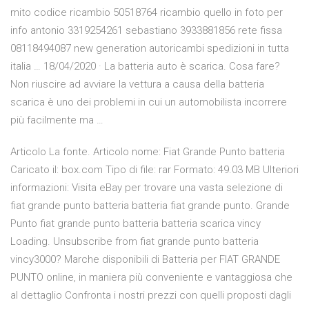
mito codice ricambio 50518764 ricambio quello in foto per
info antonio 3319254261 sebastiano 3933881856 rete fissa
08118494087 new generation autoricambi spedizioni in tutta
italia … 18/04/2020 · La batteria auto è scarica. Cosa fare?
Non riuscire ad avviare la vettura a causa della batteria
scarica è uno dei problemi in cui un automobilista incorrere
più facilmente ma …
Articolo La fonte. Articolo nome: Fiat Grande Punto batteria
Caricato il: box.com Tipo di file: rar Formato: 49.03 MB Ulteriori
informazioni: Visita eBay per trovare una vasta selezione di
fiat grande punto batteria batteria fiat grande punto. Grande
Punto fiat grande punto batteria batteria scarica vincy
Loading. Unsubscribe from fiat grande punto batteria
vincy3000? Marche disponibili di Batteria per FIAT GRANDE
PUNTO online, in maniera più conveniente e vantaggiosa che
al dettaglio Confronta i nostri prezzi con quelli proposti dagli